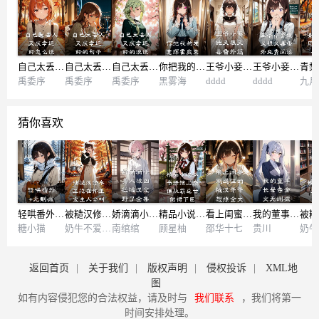
自己太丢人又庆幸还好怎么说
自己太丢人又庆幸还好的句子
自己太丢人又庆幸还好的说说
你把我的爱意挥霍爽文
王爷小妾她又狠又毒番外篇
王爷小妾她又狠又毒番外免费阅读
禹委序
禹委序
禹委序
黑雾海
dddd
dddd
九月
猜你喜欢
轻哄番外+无删减
被糙汉修车工抱在怀里宠主人公叫
娇滴滴小美人被凶猛糙汉宠野了全集
精品小说秘书撩拨上瘾，偏执霸总甘做裙下臣
看上闺蜜刚退伍的糙汉哥哥，想撩全文
我的董事长母亲全文无删减
糖小猫
奶牛不爱喝牛奶
南绾绾
顾星柚
邵华十七
贵川
返回首页
|
关于我们
|
版权声明
|
侵权投诉
|
XML地
图
如有内容侵犯您的合法权益，请及时与
我们联系
，我们将第一
时间安排处理。