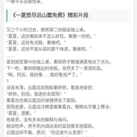
一辆卡车迎面而来...
《一夏焚尽远山霆免费》精彩片段
又三个小时过去，她将第二份甜品端上桌。
“夏夏，这份看起来不怎么好吃，重做一份吧。”
“夏夏，这份有点酸，重做吧。”
“夏夏，这份不是从前的那个味道，重做吧。”
......
直到她奖第99份端上桌，秦娇娇才勉强满意地点了点头。
下一秒，秦娇娇腿边的地板，突然多了一滴滴的血。
“啊，阿远，我好像......我好像流产了。”
5
话音未落，云霆远就抱起秦娇娇，着急地安抚：
“娇娇，别怕，我送你去医院！”
秦夏白也被云霆远的保镖押去了医院。
医院走廊，云霆远冷眼望着秦夏白，眼睛似乎覆上寒冰，
“夏夏，道歉。”
他甚至，没有多余的解释与询问。
她没吭声，将手机内调出来的监控推至他面前。
云霆远却不看，质问：“你这是什么意思？”