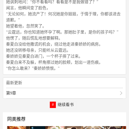
她讽刺地问：“你不看看吗？看看是不是我做错了？”
闻言，他瞬间变了脸色，
“无论如何，她流产了！何况她是你姐姐，于情于理，你都该进去
道歉。”
她望着他，忽然笑了。
“云霆远，你也知道她怀孕了啊。那她肚子里，是你的孩子吗？”
他愣了，随后慌乱地想要解释。
秦夏白没给他撒谎的机会，绕过他走进秦娇娇的病房。
她还没转移母亲，只能听从云霆远。
秦娇娇见秦夏白进门，一个杯子摔了过来。
秦夏白来不及躲，杯角擦过她的脸颊，划出一道伤痕。
“你怎么敢来？”秦娇娇愤恨。"
最新更新
第9章
继续看书
同类推荐